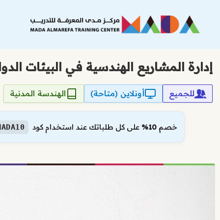
نتقل
لى
لمحتوى
إدارة المشاريع الهندسية في البيئات الدول
للجميع
أونلاين (متاحة)
الهندسة المدنية
خصم
10%
على كل طلباتك عند استخدام كود
MADA10