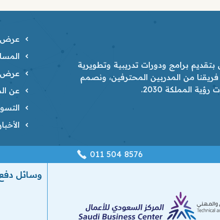
عرض ا
المسار
تقديم برامج ودورات تدريبية وتطويرية
عرض ا
 فريقنا من المدربين المحترفين، ونصمم
ية المملكة 2030.
عن الم
التسوي
الأخبا
‎011 504 8576
وسائل دفع