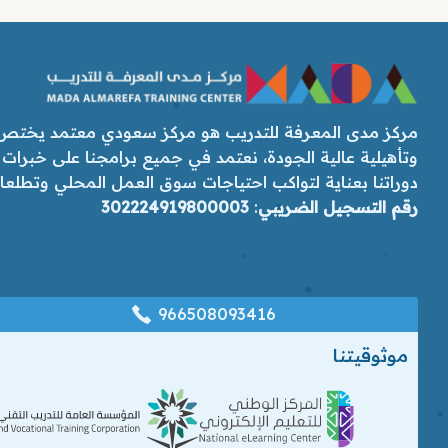
مركز مدى المعرفة للتدريب هو مركز سعودي معتمد يختص ب
وتأهيلية عالية الجودة، نعتمد في جميع برامجنا على خبرات
دوراتنا بعناية لتواكب احتياجات سوق العمل المحلي وتطلعات رؤ
رقم التسجيل الضريبي
:
302224919800003
966508093416
موثوقيتنا