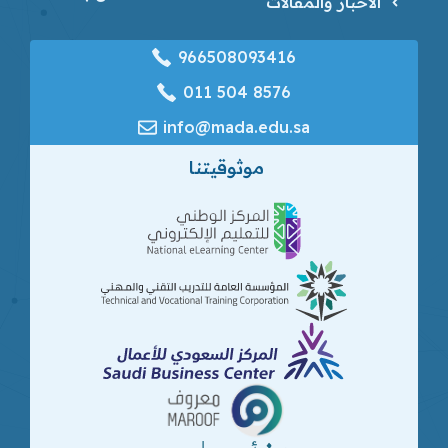
الأخبار والمقالات
966508093416
‎011 504 8576
info@mada.edu.sa
موثوقيتنا