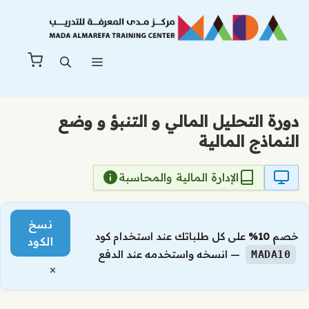
نتقل
لى
لمحتوى
القائمة
دورة التحليل المالي و التنبؤ و وضع
النماذج المالية
الإدارة المالية والمحاسبة
نسخ
خصم
10%
على كل طلباتك عند استخدام كود
الكود
— انسخه واستخدمه عند الدفع
MADA10
×