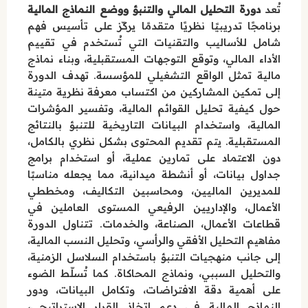
تُعد
دورة التحليل المالي والتنبؤ ووضع النماذج المالية
برنامجًا تدريبيًا نظريًا متقدمًا يركّز على تأسيس فهم
شامل للأساليب والتقنيات التي تُستخدم في تقييم
الأداء المالي، وتوقع التوجهات المستقبلية، وبناء نماذج
مالية تمثل الواقع التشغيلي للمؤسسة. تهدف الدورة
إلى تمكين المشاركين من اكتساب معرفة نظرية متينة
حول كيفية تحليل القوائم المالية، وتفسير المؤشرات
المالية، واستخدام البيانات التاريخية للتنبؤ بالنتائج
المستقبلية. يتم تقديم المحتوى بشكل نظري بالكامل،
دون الاعتماد على تمارين عملية، أو استخدام برامج
جداول بيانات، أو أنشطة ميدانية، مما يجعله مناسبًا
للمديرين الماليين، ومحاسبين التكاليف، ومخططي
الأعمال، والإداريين الرفيعي المستوى العاملين في
قطاعات الأعمال، الصناعة، والخدمات. تتناول الدورة
مفاهيم التحليل الأفقي والرأسي، وتحليل النسب المالية،
إلى جانب منهجيات التنبؤ باستخدام السلاسل الزمنية،
والتحليل السببي، ونماذج المحاكاة. كما تُسلّط الضوء
على أهمية دقة الافتراضات، وتكامل البيانات، ودور
النماذج المالية في دعم اتخاذ القرار الاستراتيجي،