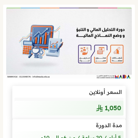
السعر أونلاين
1٬050
مدة الدورة
5 أيام / 20 ساعة / من 6م إلى 10م