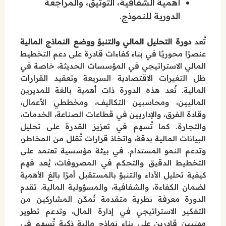
أهمية الشفافية، التوثيق، والمراجعة
الدورية للنموذج.
تُعد
دورة التحليل المالي والتنبؤ ووضع النماذج المالية
عنصرًا محوريًا في بناء كفاءات قادرة على دعم التخطيط
المالي الاستراتيجي في المؤسسات الحديثة، خاصة في
ظل التغيرات الاقتصادية السريعة وتعقيد القرارات
المالية. تُعد هذه الدورة ذات أهمية بالغة للمديرين
الماليين، ومحاسبين التكاليف، ومخططي الأعمال،
وقادة الفرق، والإداريين في قطاعات الصناعة، الخدمات،
والتجارة. كما تُسهم في تعزيز القدرة على تحليل
البيانات المالية بدقة، واتخاذ قرارات تُقلل من المخاطر،
وتدعم النمو المستدام. في بيئة مؤسسية تعتمد على
التخطيط الدقيق والتحكم في المصروفات، يُعد فهم
كيفية تحليل الأداء والتنبؤ بالمستقبل أمرًا بالغ الأهمية
لضمان الكفاءة، والشفافية، والمسؤولية المالية. تقدم
الدورة معرفة نظرية متقدمة تُمكّن المشاركين من
التفكير الاستراتيجي في إدارة المال، وتدعم تطوير
مهنيين قادرين على بناء نماذج مالية ذكية تُسهم في