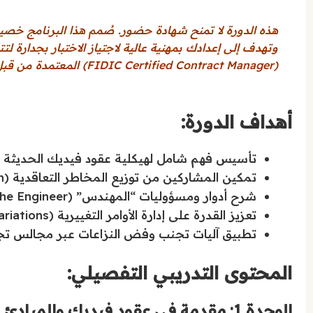
هذه الدورة لا تمنح شهادة حضور. صُمم هذا البرنامج خصيصاً
وتهدف إلى إعدادك بمهنية عالية لاجتياز الاختبار بجدارة
(FIDIC Certified Contract Manager) المعتمدة من قبل مؤسسة فيديك للاعتماد (FCL).
أهداف الدورة:
تأسيس فهم شامل لهيكلية عقود فيديك الحديثة (ا
تمكين المشاركين من توزيع المخاطر التعاقدية (Risk Allocation) بين الأطراف وفق المعايير الدولية.
شرح أدوار ومسؤوليات “المهندس” (The Engineer) وصلاحياته في إدارة المطالبات والمشاريع.
تعزيز القدرة على إدارة الأوامر التغييرية (Variations) والتقييمات المالية للمطالبات الزمنية والمادية.
تطبيق آليات تجنب وفض النزاعات عبر مجالس تجنب و
المحتوى التدريبي التفصيلي: