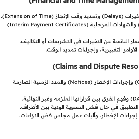
شرح آليات الدفع المالي (Payment Procedures) والشهادات المرحلية (Interim Payment Certificates)
أوامر التغييرية، وإجراءات تمديد الوقت.
صياغة المطالبات التعاقدية (Contractual Claims) وإجراءات الإخطار (Notices) والمدد الزمنية الصارمة
 إجراءات الإخطار، وآليات عمل مجلس فض النزاعات.