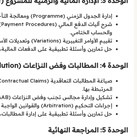
الوحدة 3: الإدارة المالية والزمنية للمشروع (Financial and Time Management)
إدارة الجدول الزمني (Programme) ومعالجة التأخيرات (Delays) وتمديد وقت الإنجاز (Extension of Time).
والحساب الختامي.
تقييم الأوامر التغييرية (Variations) وتعديلات الأسعار الناتجة عن التغيرات في التشريعات أو التكاليف.
حل تمارين وأسئلة تطبيقية على الدفعات المالية، ال
الوحدة 4: المطالبات وفض النزاعات (Claims and Dispute Resolution)
المرتبطة بها.
تشكيل وإدارة مجالس تجنب وفض النزاعات (DAAB) وفهم الفرق بين قراراتها الملزمة وغير النهائية.
إجراءات التحكيم (Arbitration) والقوانين الواجبة التطبيق في حال فشل التسوية الودية بين الأطراف.
حل تمارين وأسئلة تطبيقية على إدارة المطالبات،
الوحدة 5: المراجعة النهائية