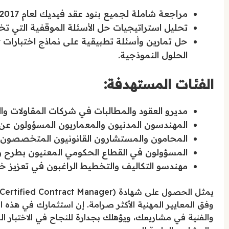
مراجعة شاملة لجميع بنود عقد فيديك لعام 2017 المحدثة والتركيز على التعديلات الجوهرية لعام 2022.
تحليل استراتيجيات حل الأسئلة الموقفية التي تختب
الحلول النموذجية.
الفئات المستهدفة:
مديرو العقود والمطالبات في شركات المقاولات وال
المهندسون المدنيون والمعماريون المسؤولون عن إد
المحامون والمستشارون القانونيون المتخصصون في
المسؤولون في القطاع الحكومي المعنيون بطرح وإد
مهندسو التكاليف والتخطيط الراغبون في تعزيز خبرا
وفق المعايير المهنية الأكثر صرامة. إن استثمارك في هذه ال
والفنية في مشاريعك، ويؤهلك بجدارة للنجاح في الاختبار ا