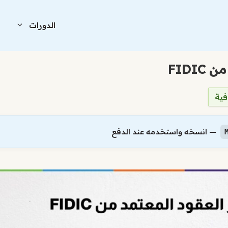
الدورات
ا
FIDI
فية
— انسخه واستخدمه عند الدفع