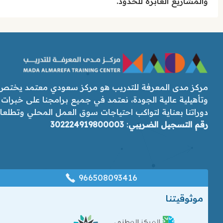
والمشاريع العابرة للحدود.
مركز مدى المعرفة للتدريب هو مركز سعودي معتمد يختص ب
وتأهيلية عالية الجودة، نعتمد في جميع برامجنا على خبرات
دوراتنا بعناية لتواكب احتياجات سوق العمل المحلي وتطلعات رؤ
رقم التسجيل الضريبي
:
302224919800003
966508093416
موثوقيتنا