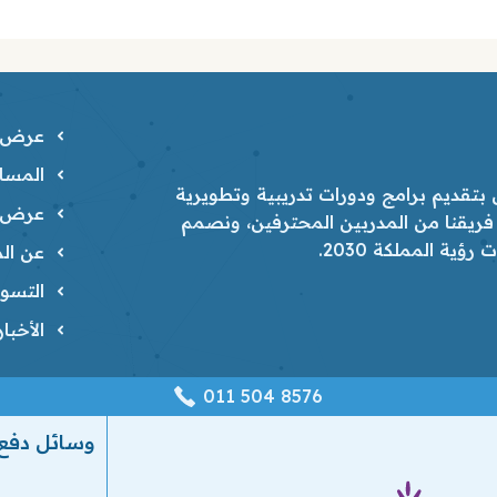
عرض ا
المسار
تقديم برامج ودورات تدريبية وتطويرية
عرض ا
 فريقنا من المدربين المحترفين، ونصمم
ية المملكة 2030.
عن الم
التسوي
الأخبا
‎011 504 8576
وسائل دفع