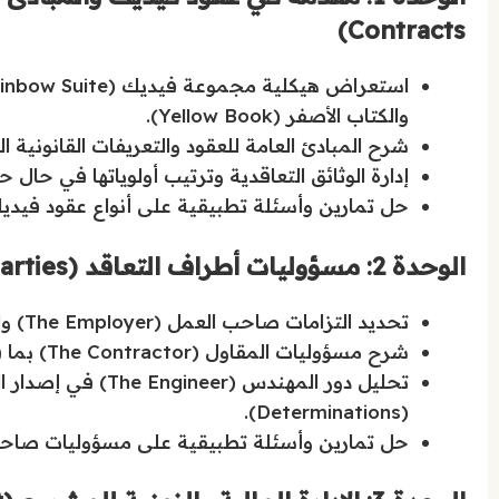
Contracts)
والكتاب الأصفر (Yellow Book).
شرح المبادئ العامة للعقود والتعريفات القانونية ا
إدارة الوثائق التعاقدية وترتيب أولوياتها في ح
حل تمارين وأسئلة تطبيقية على أنواع عقود فيديك،
الوحدة 2: مسؤوليات أطراف التعاقد (Rights and Obligations of Parties)
تحديد التزامات صاحب العمل (The Employer) والمتطلبات المالية وحقوقه في إنهاء العقد.
شرح مسؤوليات المقاول (The Contractor) بما في ذلك جودة التنفيذ، التصميم، والتدابير الأمنية والبيئية.
تحليل دور المهندس (
(Determinations).
حل تمارين وأسئلة تطبيقية على مسؤوليات صاحب