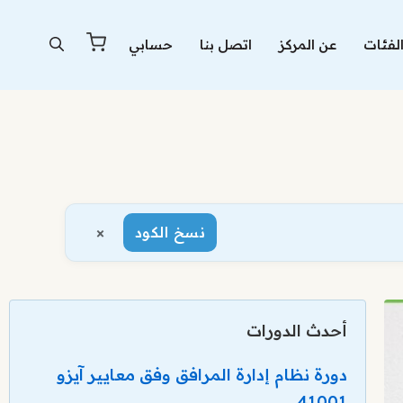
لفئات
عن المركز
اتصل بنا
حسابي
×
نسخ الكود
أحدث الدورات
دورة نظام إدارة المرافق وفق معايير آيزو
41001