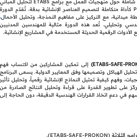
هذه الدورة لتزويد المهندسين والفنيين المختصين بمعرفة شاملة حول منهجيات العمل مع برامج ETABS لتحليل المباني
ثلاثية الأبعاد، وSAFE لتصميم الألواح والأرضيات، وPROKON كأداة متكاملة لتصميم العناصر الإنشائية بدقة. تُقدّم الدورة
يدانية، مع التركيز على مفاهيم النمذجة، وتحليل الأحمال
،
سي وتحليلي. تُعد هذه الدورة مثالية للمهندسين المدنيين
 الأدوات الرقمية الحديثة المستخدمة في المشاريع الإنشائية.
إلى تمكين المشاركين من اكتساب فهم
حليل الهياكل وتصميمها وفق المعايير الدولية
.
يسعى البرنامج
ت، وفهم كيفية تمثيل النماذج الإنشائية رقمياً، وتحليل تأثير
ا يركّز على تطوير القدرة على قراءة وتحليل النتائج الصادرة من
هم في دعم اتخاذ القرارات الهندسية الدقيقة، دون الحاجة إلى
ETABS-SAFE-PRO).