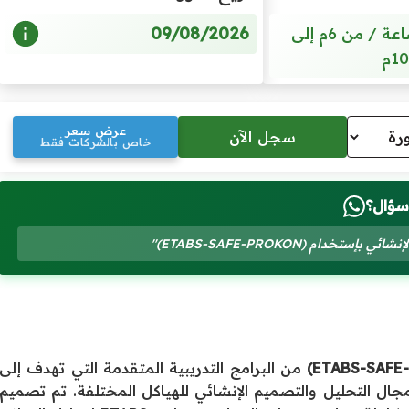
09/08/2026
5 أيام / 20 ساعة / من 6م إلى
10م
عرض سعر
خاص بالشركات فقط
سؤال؟
ام (ETABS-SAFE-PROKON)"
من البرامج التدريبية المتقدمة التي تهدف إلى
جال التحليل والتصميم الإنشائي للهياكل المختلفة. تم تصميم