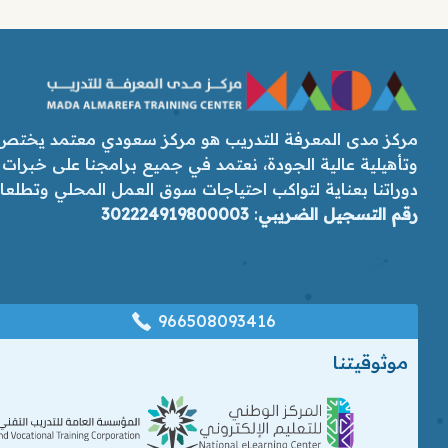
مركز مدى المعرفة للتدريب هو مركز سعودي معتمد يختص ب
وتأهيلية عالية الجودة، نعتمد في جميع برامجنا على خبرات
دوراتنا بعناية لتواكب احتياجات سوق العمل المحلي وتطلعات رؤ
رقم التسجيل الضريبي
:
302224919800003
966508093416
موثوقيتنا