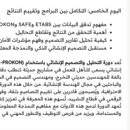
اليوم الخامس: التكامل بين البرامج وتقييم النتائج
مفهوم تدفق البيانات بين ETABS وSAFE وPROKON.
أهمية التحقق من النتائج وتقاطع التحاليل.
كيفية تحليل تقارير التصميم وفهم مؤشرات الأمان
مستقبل التصميم الإنشائي الذكي والنمذجة المعلوماتية
تُعد
دورة التحليل والتصميم الإنشائي باستخدام (ETABS-SAFE-PROKON)
إنشائي يسعى للتأهل للعمل في مشاريع حديثة تتطلب دقة و
بالغة للمهندسين حديثي التخرج، ومهندسي التصميم في الم
والباحثين في مجال الهندسة الإنشائية. من خلال هذه الدورة،
الاحترافية، ويُصبحون قادرين على تقييم التصاميم بثقة، وف
الرقمي في قطاع التشييد، تُسهم هذه المعرفة في تعزيز كفاء
والمستدامة، ويزيد من فرص التوظيف والتطور المهني في ا