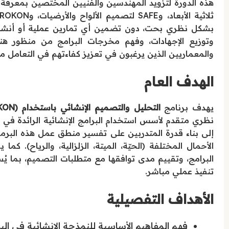
بشكل نظري بحت، دون تضمين أي تمارين عملية أو أنشطة م
وتوزيع الإجهادات، وفهم مخرجات البرامج من منظور هند
والمعماريين الذين يرغبون في تعزيز كفاءتهم في التعامل مع
الهدف العام
يهدف برنامج
التحليل والتصميم الإنشائي باستخدام (ETABS-SAFE-PROKON)
نظري متقدم لأسس استخدام البرامج الإنشائية الرائدة في ت
إلى بناء قدرة المتدربين على تفسير منطق عمل هذه البرمجيا
الأحمال المختلفة (الحيّة، الميتة، الزلزالية، والرياح). كم
البرامج، وتقييم مدى توافقها مع متطلبات التصميم، بما يُس
تنفيذ عملي مباشر.
الأهداف التفصيلية
فهم المفاهيم الأساسية للنمذجة الإنشائية في البرامج الثلاثة (KON