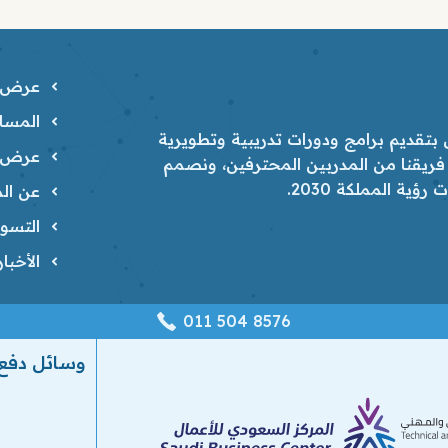
عرض ا
المسار
تقديم برامج ودورات تدريبية وتطويرية
عرض ا
 فريقنا من المدربين المحترفين، ونصمم
ية المملكة 2030.
عن الم
التسوي
الأخبا
‎011 504 8576
وسائل دفع