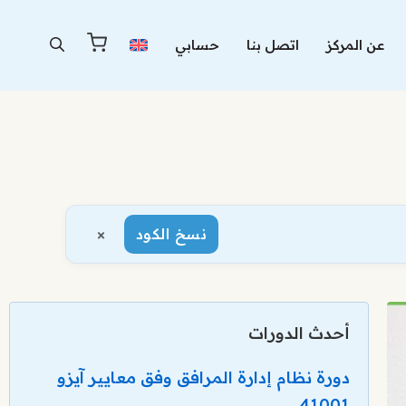
عن المركز
اتصل بنا
حسابي
×
نسخ الكود
أحدث الدورات
دورة نظام إدارة المرافق وفق معايير آيزو
41001