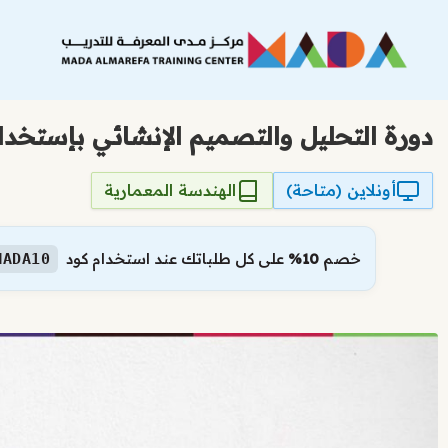
نتقل
لى
لمحتوى
دورة التحليل والتصميم الإنشائي بإستخدام (BS-SAFE-PROKON
أونلاين (متاحة)
الهندسة المعمارية
خصم
10%
على كل طلباتك عند استخدام كود
MADA10