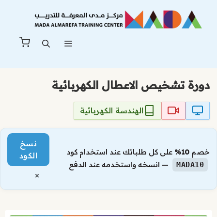
نتقل
لى
لمحتوى
القائمة
دورة تشخيص الاعطال الكهربائية
الهندسة الكهربائية
نسخ
خصم
10%
على كل طلباتك عند استخدام كود
الكود
— انسخه واستخدمه عند الدفع
MADA10
×