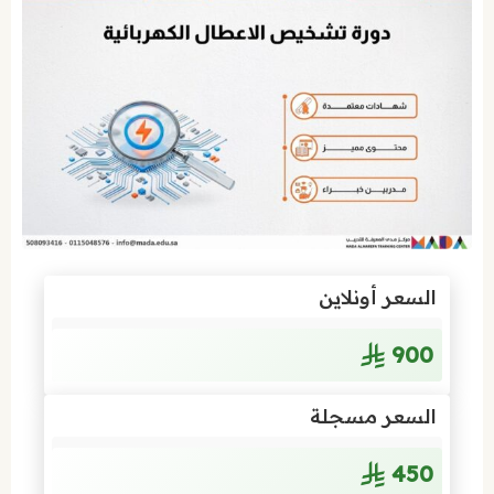
السعر أونلاين
900
السعر مسجلة
450