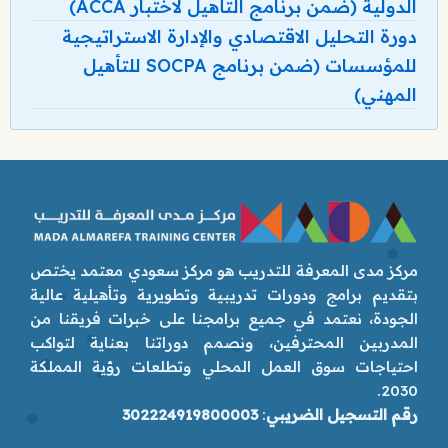
الدولية (ضمن برنامج التأهيل لاختبار ACCA)
دورة التحليل الاقتصادي والإدارة الاستراتيجية
للمؤسسات (ضمن برنامج SOCPA للتأهيل
المهني)
مركز مدى المعرفة للتدريب هو مركز سعودي معتمد يختص
بتقديم برامج ودورات تدريبية وتطويرية وتأهيلية عالية
الجودة، نعتمد في جميع برامجنا على خبرات فريقنا من
المدربين المحترفين، ونصمم دوراتنا بعناية لتواكب
احتياجات سوق العمل المحلي وتطلعات رؤية المملكة
2030.
رقم التسجيل الضريبي
:
302224919800003