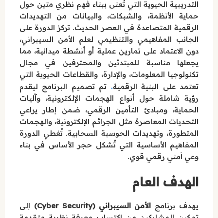
التدريبية الحيوية التي تُعنى ببناء فهم نظري متين حول
حماية الأنظمة، والشبكات، والبيانات من التهديدات
الرقمية المتصاعدة في العصر الحديث. تركز الدورة على
الجانب المفاهيمي والتنظيمي لعلم الأمن السيبراني،
دون الاعتماد على تمارين عملية أو أنشطة ميدانية، مما
يجعلها مناسبة للمبتدئين والمحترفين في مجال
تكنولوجيا المعلومات، والإدارة، والقطاعات الحيوية التي
.
تعتمد على البنية الرقمية
تم تصميم البرنامج ليقدم
رؤية شاملة حول أنواع الهجمات الإلكترونية، وآليات
الحماية، ومبادئ التأمين الرقمي، ضمن إطار يراعي
التحديات المعاصرة مثل الجرائم الإلكترونية، والهجمات
المتطورة، وتهديدات الحوسبة السحابية. تُغطي الدورة
المفاهيم الأساسية التي تُشكل حجر الأساس في بناء
وعي أمني رقمي قوي.
الهدف العام
يهدف برنامج
الأمن السيبراني (Cyber Security)
إلى
تمكين المشاركين من اكتساب معرفة نظرية متقدمة