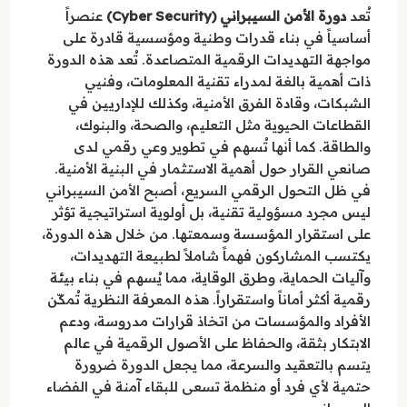
تُعد
دورة الأمن السيبراني (Cyber Security)
عنصراً
أساسياً في بناء قدرات وطنية ومؤسسية قادرة على
مواجهة التهديدات الرقمية المتصاعدة. تُعد هذه الدورة
ذات أهمية بالغة لمدراء تقنية المعلومات، وفنيي
الشبكات، وقادة الفرق الأمنية، وكذلك للإداريين في
القطاعات الحيوية مثل التعليم، والصحة، والبنوك،
والطاقة. كما أنها تُسهم في تطوير وعي رقمي لدى
صانعي القرار حول أهمية الاستثمار في البنية الأمنية.
في ظل التحول الرقمي السريع، أصبح الأمن السيبراني
ليس مجرد مسؤولية تقنية، بل أولوية استراتيجية تؤثر
على استقرار المؤسسة وسمعتها. من خلال هذه الدورة،
يكتسب المشاركون فهماً شاملاً لطبيعة التهديدات،
وآليات الحماية، وطرق الوقاية، مما يُسهم في بناء بيئة
رقمية أكثر أماناً واستقراراً. هذه المعرفة النظرية تُمكّن
الأفراد والمؤسسات من اتخاذ قرارات مدروسة، ودعم
الابتكار بثقة، والحفاظ على الأصول الرقمية في عالم
يتسم بالتعقيد والسرعة، مما يجعل الدورة ضرورة
حتمية لأي فرد أو منظمة تسعى للبقاء آمنة في الفضاء