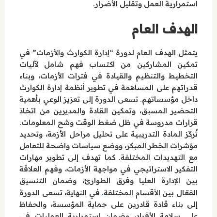
استمرارية العمل وتقليل الأضرار.
الهدف العام
يتمثل الهدف العام لدورة “إدارة الكوارث والأزمات” في
تمكين المشاركين من اكتساب فهم شامل لآليات
التخطيط والتنظيم والقيادة في فترات الأزمات، وبناء
قدراتهم على المساهمة في تطوير أنظمة إدارة الكوارث
داخل مؤسساتهم. تسعى الدورة إلى تعزيز الوعي بأهمية
التحضير المسبق، وتمكين القادة والمديرين من اتخاذ
قرارات مدروسة في ظل ضغط الوقت وشح المعلومات.
تُركّز المادة التدريبية على تحليل مراحل الأزمة، وتحديد
مؤشرات الخطر المبكر، ووضع سياسات واضحة للتعامل
مع التهديدات المختلفة. كما تهدف إلى تطوير مهارات
التفكير الاستراتيجي في مواجهة الأزمات، وفهم العلاقة
بين الإدارة العليا وفرق الطوارئ، وضمان التنسيق
.
الفعّال بين الأقسام المختلفة
في النهاية، تسعى الدورة
إلى بناء قادة قادرين على حماية المؤسسة، والحفاظ
على سلامة الأفراد، وضمان استمرارية العمليات في