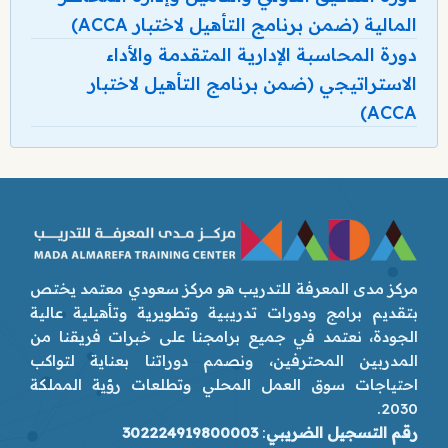
المالية (ضمن برنامج التأهيل لاختبار ACCA)
دورة المحاسبة الإدارية المتقدمة والأداء
الاستراتيجي (ضمن برنامج التأهيل لاختبار
ACCA)
مركز مدى المعرفة للتدريب هو مركز سعودي معتمد يختص
بتقديم برامج ودورات تدريبية وتطويرية وتأهيلية عالية
الجودة، نعتمد في جميع برامجنا على خبرات فريقنا من
المدربين المحترفين، ونصمم دوراتنا بعناية لتواكب
احتياجات سوق العمل المحلي وتطلعات رؤية المملكة
2030.
رقم التسجيل الضريبي
:
302224919800003