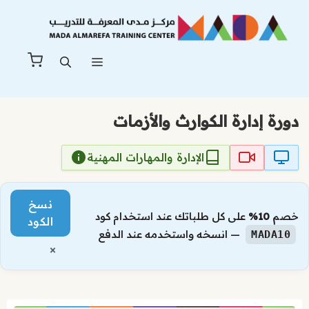
نتقل
لى
لمحتوى
القائمة
دورة إدارة الكوارث والأزمات
الإدارة والمهارات المهنية
نسخ
خصم
10%
على كل طلباتك عند استخدام كود
الكود
— انسخه واستخدمه عند الدفع
MADA10
×