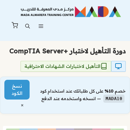
نتقل
لى
لمحتوى
القائمة
دورة التأهيل لاختبار +CompTIA Server
التأهيل لاختبارات الشهادات الاحترافية
نسخ
خصم
10%
على كل طلباتك عند استخدام كود
الكود
— انسخه واستخدمه عند الدفع
MADA10
×