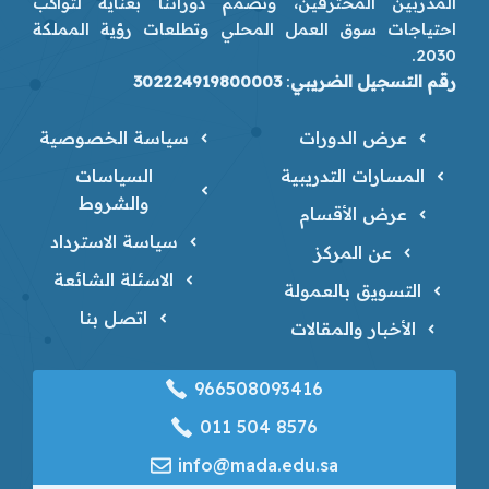
المدربين المحترفين، ونصمم دوراتنا بعناية لتواكب
احتياجات سوق العمل المحلي وتطلعات رؤية المملكة
2030.
رقم التسجيل الضريبي
:
302224919800003
عرض الدورات
سياسة الخصوصية
المسارات التدريبية
السياسات
والشروط
عرض الأقسام
سياسة الاسترداد
عن المركز
الاسئلة الشائعة
التسويق بالعمولة
اتصل بنا
الأخبار والمقالات
966508093416
‎011 504 8576
info@mada.edu.sa