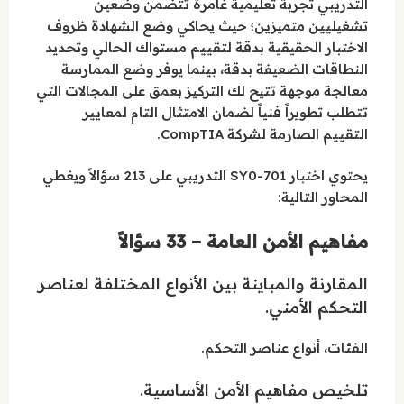
التدريبي تجربة تعليمية غامرة تتضمن وضعين
تشغيليين متميزين؛ حيث يحاكي وضع الشهادة ظروف
الاختبار الحقيقية بدقة لتقييم مستواك الحالي وتحديد
النطاقات الضعيفة بدقة، بينما يوفر وضع الممارسة
معالجة موجهة تتيح لك التركيز بعمق على المجالات التي
تتطلب تطويراً فنياً لضمان الامتثال التام لمعايير
التقييم الصارمة لشركة CompTIA.
يحتوي اختبار SY0-701 التدريبي على 213 سؤالاً ويغطي
المحاور التالية:
مفاهيم الأمن العامة – 33 سؤالاً
المقارنة والمباينة بين الأنواع المختلفة لعناصر
التحكم الأمني.
الفئات، أنواع عناصر التحكم.
تلخيص مفاهيم الأمن الأساسية.