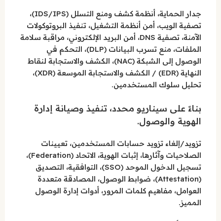
جدار الحماية، أنظمة كشف ومنع التسلل (IDS/IPS)،
تصفية الويب، أمن أنظمة التشغيل، تنفيذ البروتوكولات
الآمنة، تصفية DNS، أمن البريد الإلكتروني، مراقبة سلامة
الملفات، منع تسرب البيانات (DLP)، التحكم في
الوصول إلى الشبكة (NAC)، الكشف والاستجابة لنقاط
النهاية (EDR) / الكشف والاستجابة الموسعة (XDR)،
تحليل سلوك المستخدمين.
بناءً على سيناريو محدد، تنفيذ وصيانة إدارة
الهوية والوصول.
تزويد/إلغاء تزويد حسابات المستخدمين، تعيينات
الصلاحيات وآثارها، إثبات الهوية، الاتحاد (Federation)،
تسجيل الدخول الموحد (SSO)، التوافقية، التصديق
(Attestation)، ضوابط الوصول، المصادقة متعددة
العوامل، مفاهيم كلمات المرور، أدوات إدارة الوصول
المميز.