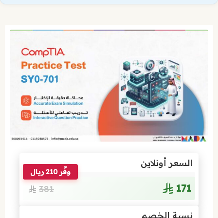
السعر أونلاين
وفّر 210 ريال
171
381
نسبة الخصم