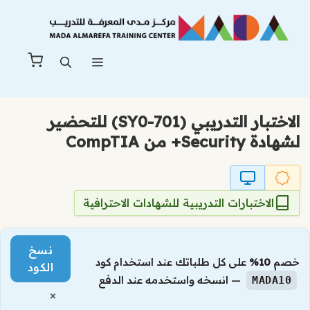
نتقل
لى
لمحتوى
القائمة
الاختبار التدريبي (SY0-701) للتحضير
لشهادة Security+ من CompTIA
الاختبارات التدريبية للشهادات الاحترافية
نسخ
خصم
10%
على كل طلباتك عند استخدام كود
الكود
— انسخه واستخدمه عند الدفع
MADA10
×