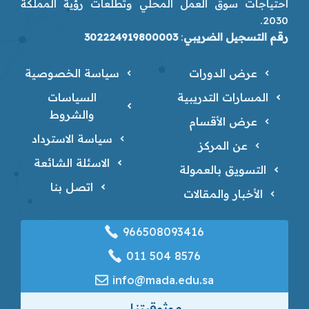
احتياجات سوق العمل المحلي وتطلعات رؤية المملكة
2030.
رقم التسجيل الضريبي
:
302224919800003
عرض الدورات
سياسة الخصوصية
المسارات التدريبية
السياسات
والشروط
عرض الأقسام
سياسة الاسترداد
عن المركز
الاسئلة الشائعة
التسويق بالعمولة
اتصل بنا
الأخبار والمقالات
966508093416
‎011 504 8576
info@mada.edu.sa
موثوقيتنا