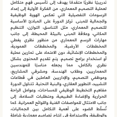
تدريبيًا نظريًا متقدمًا يهدف إلى تأسيس فهم متكامل
لعملية التصميم المعماري، من الفكرة الأولية إلى إعداد
الرسومات التفصيلية التي تعكس الهوية الوظيفية
والجمالية للمبنى. تركز الدورة على المبادئ الأساسية
للتصميم المعماري، مثل التناسق، التوازن، التنظيم
المكاني، وعلاقة المبنى بالبيئة المحيطة، إلى جانب
مهارات الرسم المعماري من منظور نظري يغطي
المخططات الأرضية، والمخططات العمودية،
والمخططات الإنشائية، دون الاعتماد على تمارين عملية
أو استخدام برامج تصميم. يتم تقديم المحتوى بشكل
نظري بالكامل، مما يجعله مناسبًا للمهندسين
المعماريين، وطلاب الهندسة، ومشرفي المشاريع،
وموظفي التصميم، والإداريين العاملين في قطاعات
التشييد، التطوير العقاري، والبنية التحتية. تتناول الدورة
مفاهيم التخطيط الوظيفي للمساحات، وعوامل الراحة
الحرارية والإضاءة الطبيعية، ومتطلبات السلامة، إلى
جانب الامتثال للمواصفات الفنية واللوائح العمرانية. كما
تُسلّط الضوء على أهمية التكامل بين الجماليات،
والوظيفة، والاستدامة في إنتاج تصاميم معمارية شاملة