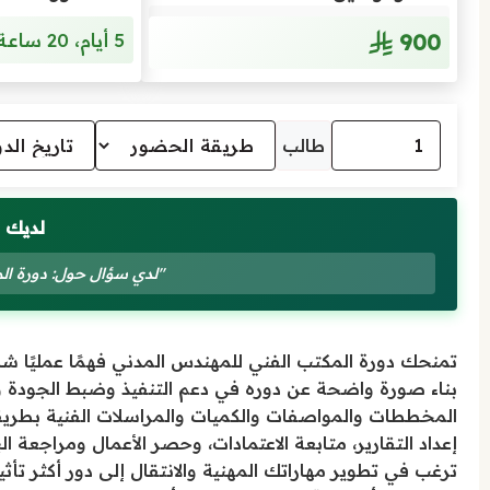
900
5 أيام، 20 ساعة، من 6م إلى 10م
طالب
لديك 
"لدي سؤال حول: دورة ال
تمنحك دورة المكتب الفني للمهندس المدني فهمًا عمليًا شا
بناء صورة واضحة عن دوره في دعم التنفيذ وضبط الجودة و
المخططات والمواصفات والكميات والمراسلات الفنية بطريق
إعداد التقارير، متابعة الاعتمادات، وحصر الأعمال ومراجعة ال
ترغب في تطوير مهاراتك المهنية والانتقال إلى دور أكثر تأثير