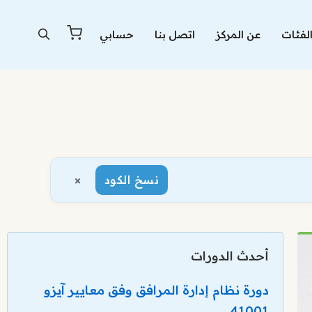
لفئات
عن المركز
اتصل بنا
حسابي
×
نسخ الكود
أحدث الدورات
دورة نظام إدارة المرافق وفق معايير آيزو
41001