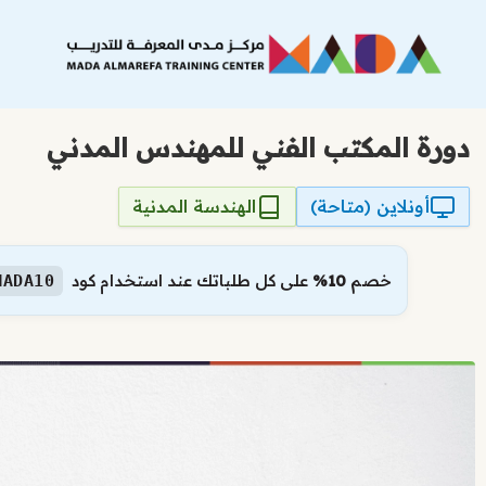
نتقل
لى
لمحتوى
دورة المكتب الفني للمهندس المدني
أونلاين (متاحة)
الهندسة المدنية
خصم
10%
على كل طلباتك عند استخدام كود
MADA10