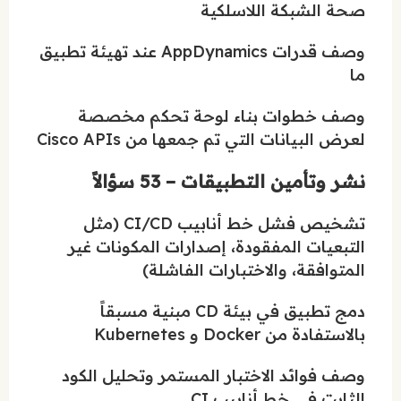
صحة الشبكة اللاسلكية
وصف قدرات AppDynamics عند تهيئة تطبيق
ما
وصف خطوات بناء لوحة تحكم مخصصة
لعرض البيانات التي تم جمعها من Cisco APIs
نشر وتأمين التطبيقات – 53 سؤالاً
تشخيص فشل خط أنابيب CI/CD (مثل
التبعيات المفقودة، إصدارات المكونات غير
المتوافقة، والاختبارات الفاشلة)
دمج تطبيق في بيئة CD مبنية مسبقاً
بالاستفادة من Docker و Kubernetes
وصف فوائد الاختبار المستمر وتحليل الكود
الثابت في خط أنابيب CI