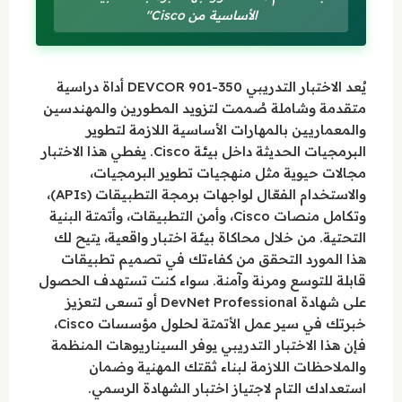
الأساسية من Cisco"
يُعد الاختبار التدريبي 350-901 DEVCOR أداة دراسية
متقدمة وشاملة صُممت لتزويد المطورين والمهندسين
والمعماريين بالمهارات الأساسية اللازمة لتطوير
البرمجيات الحديثة داخل بيئة Cisco. يغطي هذا الاختبار
مجالات حيوية مثل منهجيات تطوير البرمجيات،
والاستخدام الفعّال لواجهات برمجة التطبيقات (APIs)،
وتكامل منصات Cisco، وأمن التطبيقات، وأتمتة البنية
التحتية. من خلال محاكاة بيئة اختبار واقعية، يتيح لك
هذا المورد التحقق من كفاءتك في تصميم تطبيقات
قابلة للتوسع ومرنة وآمنة. سواء كنت تستهدف الحصول
على شهادة DevNet Professional أو تسعى لتعزيز
خبرتك في سير عمل الأتمتة لحلول مؤسسات Cisco،
فإن هذا الاختبار التدريبي يوفر السيناريوهات المنظمة
والملاحظات اللازمة لبناء ثقتك المهنية وضمان
استعدادك التام لاجتياز اختبار الشهادة الرسمي.