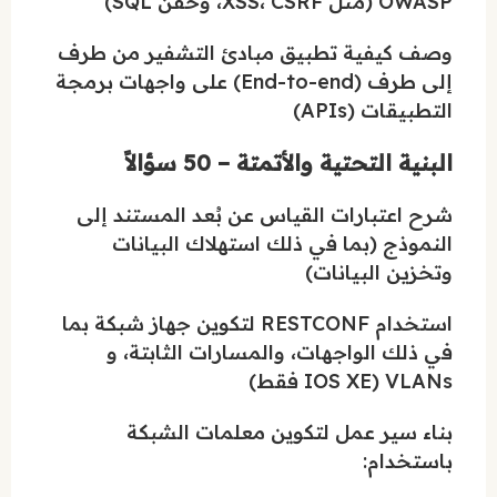
OWASP (مثل XSS، CSRF، وحقن SQL)
وصف كيفية تطبيق مبادئ التشفير من طرف
إلى طرف (End-to-end) على واجهات برمجة
التطبيقات (APIs)
البنية التحتية والأتمتة – 50 سؤالاً
شرح اعتبارات القياس عن بُعد المستند إلى
النموذج (بما في ذلك استهلاك البيانات
وتخزين البيانات)
استخدام RESTCONF لتكوين جهاز شبكة بما
في ذلك الواجهات، والمسارات الثابتة، و
VLANs (IOS XE فقط)
بناء سير عمل لتكوين معلمات الشبكة
باستخدام: