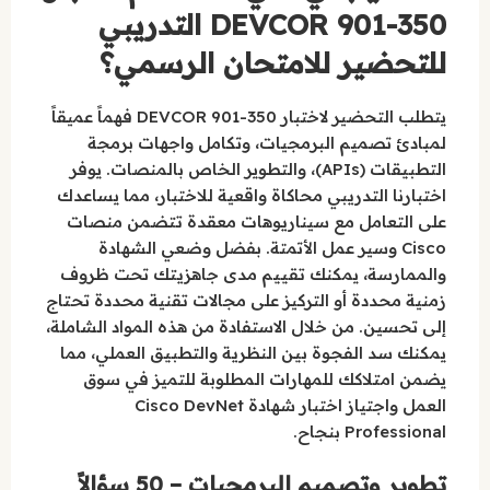
350-901 DEVCOR التدريبي
للتحضير للامتحان الرسمي؟
يتطلب التحضير لاختبار 350-901 DEVCOR فهماً عميقاً
لمبادئ تصميم البرمجيات، وتكامل واجهات برمجة
التطبيقات (APIs)، والتطوير الخاص بالمنصات. يوفر
اختبارنا التدريبي محاكاة واقعية للاختبار، مما يساعدك
على التعامل مع سيناريوهات معقدة تتضمن منصات
Cisco وسير عمل الأتمتة. بفضل وضعي الشهادة
والممارسة، يمكنك تقييم مدى جاهزيتك تحت ظروف
زمنية محددة أو التركيز على مجالات تقنية محددة تحتاج
إلى تحسين. من خلال الاستفادة من هذه المواد الشاملة،
يمكنك سد الفجوة بين النظرية والتطبيق العملي، مما
يضمن امتلاكك للمهارات المطلوبة للتميز في سوق
العمل واجتياز اختبار شهادة Cisco DevNet
Professional بنجاح.
تطوير وتصميم البرمجيات – 50 سؤالاً