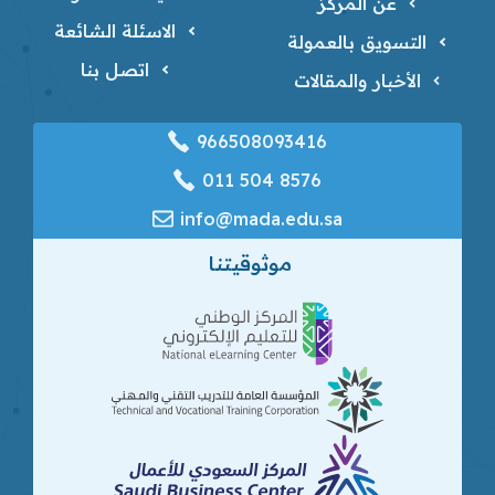
عن المركز
الاسئلة الشائعة
التسويق بالعمولة
اتصل بنا
الأخبار والمقالات
966508093416
‎011 504 8576
info@mada.edu.sa
موثوقيتنا