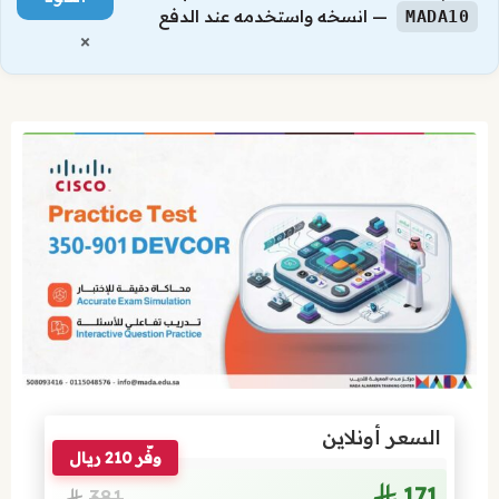
— انسخه واستخدمه عند الدفع
MADA10
×
السعر أونلاين
وفّر 210 ريال
171
381