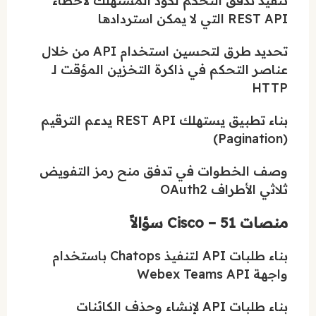
تنفيذ تدفق التحكم لكود المستهلك لأخطاء
REST API التي لا يمكن استردادها
تحديد طرق لتحسين استخدام API من خلال
عناصر التحكم في ذاكرة التخزين المؤقت لـ
HTTP
بناء تطبيق يستهلك REST API يدعم الترقيم
(Pagination)
وصف الخطوات في تدفق منح رمز التفويض
ثلاثي الأطراف OAuth2
منصات Cisco – 51 سؤالاً
بناء طلبات API لتنفيذ Chatops باستخدام
واجهة Webex Teams API
بناء طلبات API لإنشاء وحذف الكائنات