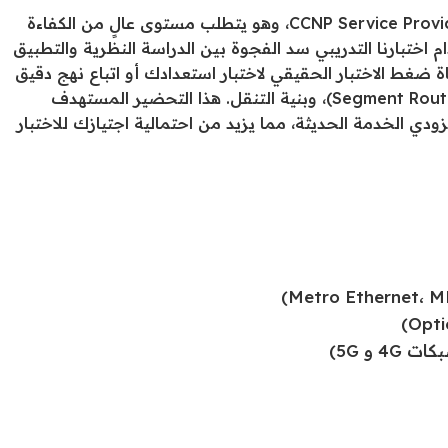
يعد اختبار 350-501 SPCOR المتطلب الأساسي لشهادة CCNP Service Provider، وهو يتطلب مستوى عالٍ من الكفاءة
اختبارنا التدريبي سد الفجوة بين الدراسة النظرية والتطبيق
غط الاختبار الحقيقي لاختبار استعدادك أو اتباع نهج دقيق
لدراسة مواضيع محددة مثل MPLS، وتوجيه القطاعات (Segment Routing)، وبنية التنقل. هذا التحضير المستهدف
دي الخدمة الحديثة، مما يزيد من احتمالية اجتيازك للاختبار