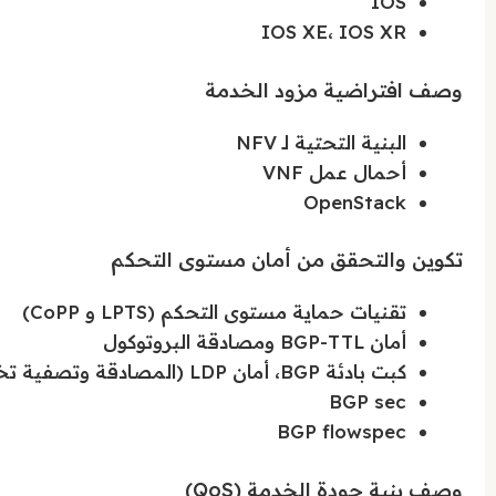
IOS
IOS XE، IOS XR
وصف افتراضية مزود الخدمة
البنية التحتية لـ NFV
أحمال عمل VNF
OpenStack
تكوين والتحقق من أمان مستوى التحكم
تقنيات حماية مستوى التحكم (LPTS و CoPP)
أمان BGP-TTL ومصادقة البروتوكول
كبت بادئة BGP، أمان LDP (المصادقة وتصفية تخصيص التسمية)
BGP sec
BGP flowspec
وصف بنية جودة الخدمة (QoS)