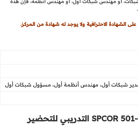
CCNP S. سواء كنت مصمم شبكات، أو مهندس شبكات أول، أو مهندس أنظمة، فإن هذه
لى الشهادة الاحترافية ولا يوجد له شهادة من المركز.
ير شبكات أول، مهندس أنظمة أول، مسؤول شبكات أول
لماذا ينبغي عليّ استخدام اختبار 350-501 SPCOR التدريبي للتحضير