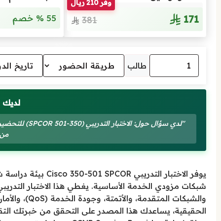
وفّر 210 ريال
171
55 % خصم
381
طالب
لديك 
"لدي سؤال حول: 
من Cisco
يوفر الاختبار التدري
شبكات مزودي الخدمة الأساسية. يغطي هذا الاختبار التدريبي
والشبكات المتق
الحقيقية، يساعدك هذا المصدر على التحقق من خبرتك التقنية