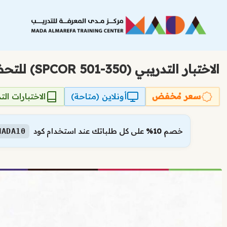
نتقل
لى
لمحتوى
الاختبار التدريبي (350-501 SPCOR) للتحضير لشهادة تطبيق وتشغيل التقنيات الأساسية لشبكات مزودي الخدمة من Cisco
سعر مُخفض
أونلاين (متاحة)
الاختبارات الت
خصم
10%
على كل طلباتك عند استخدام كود
MADA10