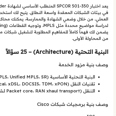
في بيئات الشبكات المعقدة واسعة النطاق. يتيح لك استخدام 
العملي. من خلال وضعي الشهادة والممارسة، يمكنك محاكاة ض
يضمن لك فهماً كاملاً للمفاهيم المطلوبة لتشغيل شبكات مزو
من المحاولة الأولى.
البنية التحتية (Architecture) – 25 سؤالاً
وصف بنية مزود الخدمة
البنية التحتية الأساسية (Metro Ethernet، MPLS، Unified MPLS، SR)
تقنيات النقل (Optical، xDSL، DOCSIS، TDM، xPON)
التنقل (Packet core، RAN xhaul transport لشبكات 4G و 5G)
وصف بنية برمجيات شبكات Cisco