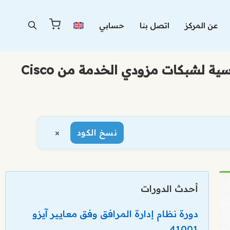
عن المركز
اتصل بنا
حسابي
×
نسخ الكود
أحدث الدورات
دورة نظام إدارة المرافق وفق معايير آيزو
41001