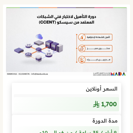
السعر أونلاين
1٬700
مدة الدورة
9 أيام / 35 ساعة / من 6م إلى 10م