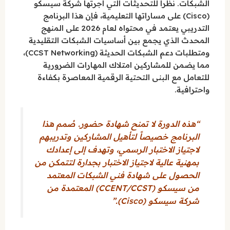
الشبكات. نظراً للتحديثات التي أجرتها شركة سيسكو
(Cisco) على مساراتها التعليمية، فإن هذا البرنامج
التدريبي يعتمد في محتواه لعام 2026 على المنهج
المحدث الذي يجمع بين أساسيات الشبكات التقليدية
ومتطلبات دعم الشبكات الحديثة (CCST Networking)،
مما يضمن للمشاركين امتلاك المهارات الضرورية
للتعامل مع البنى التحتية الرقمية المعاصرة بكفاءة
واحترافية.
“هذه الدورة لا تمنح شهادة حضور. صُمم هذا
البرنامج خصيصاً لتأهيل المشاركين وتدريبهم
لاجتياز الاختبار الرسمي، وتهدف إلى إعدادك
بمهنية عالية لاجتياز الاختبار بجدارة لتتمكن من
الحصول على شهادة فني الشبكات المعتمد
من سيسكو (CCENT/CCST) المعتمدة من
شركة سيسكو (Cisco).”