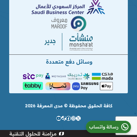
وسائل دفع متعددة
كافة الحقوق محفوظة © مدى المعرفة 2026
إكس
تيك
إنستجرام
فيسبوك
يوتيوب
رسالة واتساب
توك
مزامنة للحلول التقنية