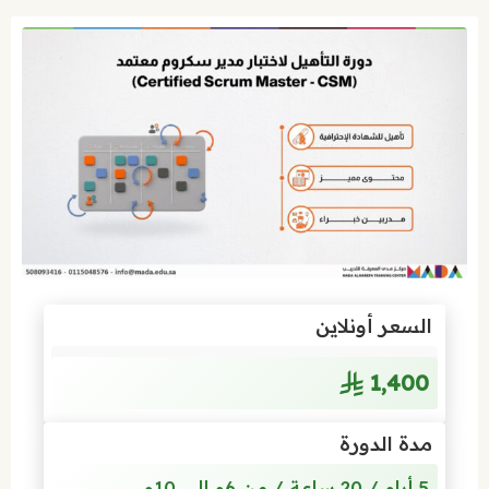
السعر أونلاين
1٬400
مدة الدورة
5 أيام / 20 ساعة / من 6م إلى 10م