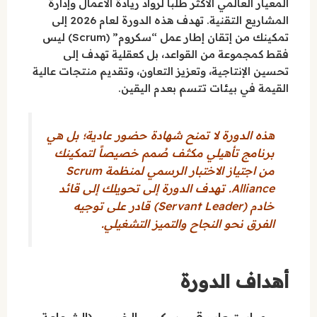
المعيار العالمي الأكثر طلباً لرواد ريادة الأعمال وإدارة
المشاريع التقنية. تهدف هذه الدورة لعام 2026 إلى
تمكينك من إتقان إطار عمل “سكروم” (Scrum) ليس
فقط كمجموعة من القواعد، بل كعقلية تهدف إلى
تحسين الإنتاجية، وتعزيز التعاون، وتقديم منتجات عالية
القيمة في بيئات تتسم بعدم اليقين.
هذه الدورة لا تمنح شهادة حضور عادية؛ بل هي
برنامج تأهيلي مكثف صُمم خصيصاً لتمكينك
من اجتياز الاختبار الرسمي لمنظمة Scrum
Alliance. تهدف الدورة إلى تحويلك إلى قائد
خادم (Servant Leader) قادر على توجيه
الفرق نحو النجاح والتميز التشغيلي.
أهداف الدورة