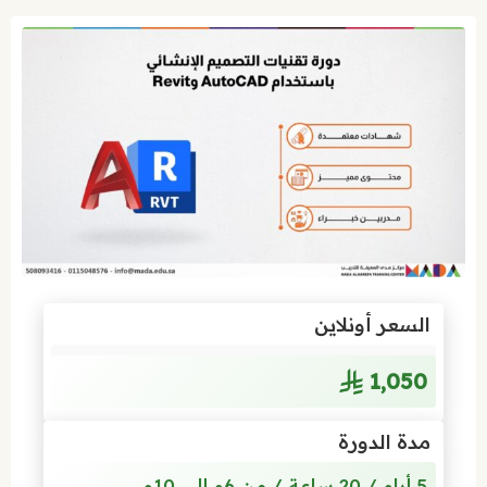
السعر أونلاين
1٬050
مدة الدورة
5 أيام / 20 ساعة / من 6م إلى 10م