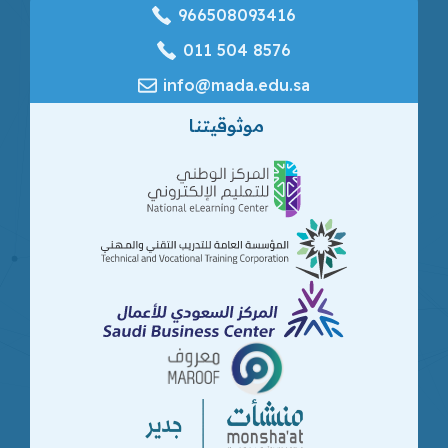
966508093416
‎011 504 8576
info@mada.edu.sa
موثوقيتنا