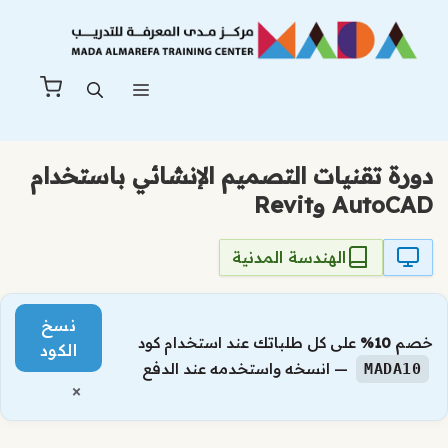
نتقل
لى
لمحتوى
القائمة
دورة تقنيات التصميم الإنشائي باستخدام
AutoCAD وRevit
الهندسة المدنية
نسخ
خصم
10%
على كل طلباتك عند استخدام كود
الكود
— انسخه واستخدمه عند الدفع
MADA10
×