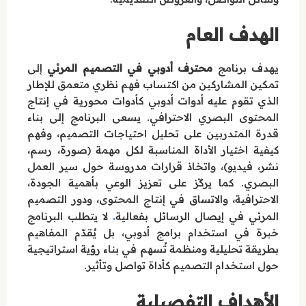
الهدف العام
يهدف برنامج
محترف أدوبي في التصميم المرئي
إلى
تمكين المشاركين من اكتساب فهم نظري متعمق للإطار
الذي تقوم عليه أدوات أدوبي كأدوات محورية في إنتاج
المحتوى البصري الاحترافي. يسعى البرنامج إلى بناء
قدرة المتدربين على تحليل احتياجات التصميم، وفهم
كيفية اختيار الأداة المناسبة لكل مهمة (صورة، رسم،
نشر، فيديو)، واتخاذ قرارات مدروسة حول سير العمل
البصري. كما يركّز على تعزيز الوعي بأهمية الجودة،
الاحترافية، والاتساق في إنتاج المحتوى، ودور التصميم
.
المرئي في إيصال الرسائل بفعالية
لا يتطلب البرنامج
خبرة في استخدام برامج أدوبي، بل يُقدّم المفاهيم
بطريقة تحليلية ومنظمة تُسهم في بناء رؤية استراتيجية
حول استخدام التصميم كأداة تواصل وتأثير.
الأهداف التفصيلية