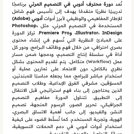
تُعد
دورة محترف أدوبي في التصميم المرئي
برنامجًا
تدريبيًا نظريًا متقدمًا يهدف إلى تأسيس فهم شامل
للإطار المفاهيمي والوظيفي لأبرز أدوات
أدوبي (Adobe)
المستخدمة في التصميم المرئي، مثل
Photoshop،
Illustrator، InDesign، وPremiere Pro
. تركز الدورة
على المبادئ النظرية التي تُسهم في إنشاء محتوى
بصري احترافي، من خلال فهم وظائف البرامج، ودور كل
أداة في سلسلة إنتاج التصميم، ودمجها ضمن مسار
عمل (Workflow) متكامل. يتم تقديم المحتوى بشكل
نظري بالكامل، دون الاعتماد على تمارين عملية أو
استخدام مباشر للبرامج، مما يجعله مناسبًا للمبتدئين،
المسوّقين، مشرفي الفرق الإبداعية، وطلاب التصميم
الذين يحتاجون إلى بناء فهم استراتيجي قبل الانتقال
إلى التطبيق. تتناول الدورة مفاهيم التصميم
الجرافيكي، تحرير الصور، الرسوم المتجهة، تصميم
النشر، والفيديو، إلى جانب أهمية الاتساق البصري،
.
الهوية، وتجربة المستخدم
كما تُسلّط الضوء على كيفية
استخدام أدوات أدوبي في دعم الحملات التسويقية،
وسائل التواصل، والعروض التقديمية.