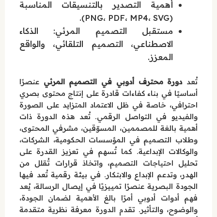
أهمية التصدير بالتنسيقات المناسبة
(PNG، PDF، MP4، SVG).
مستقبل التصميم المرئي: الذكاء
الاصطناعي، التصميم التلقائي، والواقع
المعزز.
تُعد
دورة محترف أدوبي في التصميم المرئي
عنصرًا
أساسيًا في بناء كفاءات قادرة على إنتاج محتوى بصري
احترافي، خاصة في ظل الاعتماد المتزايد على الصورة
والفيديو في التواصل الرقمي. تُعد هذه الدورة ذات
أهمية بالغة للمصممين، المسوّقين، مشرفي المحتوى،
وطلاب التصميم في المؤسسات الحكومية، الشركات،
والوكالات الإبداعية. كما تُسهم في تعزيز القدرة على
تحليل احتياجات التصميم، واتخاذ قرارات تُقلل من
الهدر، وتدعم الإبداع والابتكار. في بيئة رقمية تُعد فيها
الجودة البصرية عنصرًا تمييزيًا في إيصال الرسالة، يُعد
فهم أدوات أدوبي أمرًا بالغ الأهمية لضمان الجودة،
والوضوح، والتأثير. تقدم الدورة معرفة نظرية متقدمة