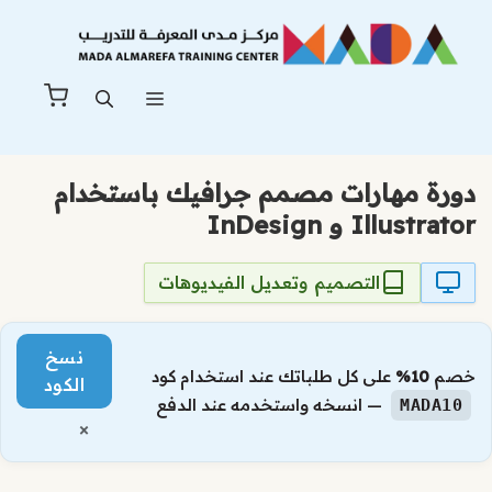
نتقل
لى
لمحتوى
القائمة
دورة مهارات مصمم جرافيك باستخدام
Illustrator و InDesign
التصميم وتعديل الفيديوهات
نسخ
خصم
10%
على كل طلباتك عند استخدام كود
الكود
— انسخه واستخدمه عند الدفع
MADA10
×