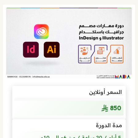
السعر أونلاين
850
مدة الدورة
5 أيام / 20 ساعة / من 6م إلى 10م