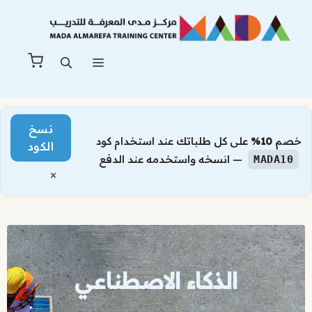
نتقل
لى
لمحتوى
القائمة
نسخ
خصم
10%
على كل طلباتك عند استخدام كود
الكود
— انسخه واستخدمه عند الدفع
MADA10
×
الذكاء الاصطناعي