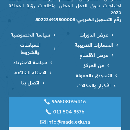
احتياجات سوق العمل المحلي وتطلعات رؤية المملكة
2030.
رقم التسجيل الضريبي
:
302224919800003
عرض الدورات
سياسة الخصوصية
المسارات التدريبية
السياسات
والشروط
عرض الأقسام
سياسة الاسترداد
عن المركز
الاسئلة الشائعة
التسويق بالعمولة
اتصل بنا
الأخبار والمقالات
966508093416
‎011 504 8576
info@mada.edu.sa