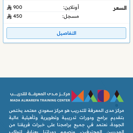
أونلاين:
900
مسجل:
450
التفاصيل
مركز مدى المعرفة للتدريب هو مركز سعودي معتمد يختص
بتقديم برامج ودورات تدريبية وتطويرية وتأهيلية عالية
الجودة، نعتمد في جميع برامجنا على خبرات فريقنا من
المدربين المحترفين، ونصمم دوراتنا بعناية لتواكب