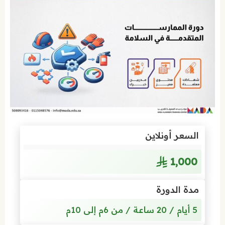
السعر أونلاين
1٬000
مدة الدورة
5 أيام / 20 ساعة / من 6م إلى 10م