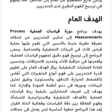
في ترسيخ الفهم النظري لدى المتدربين.
الهدف العام
يهدف برنامج
دورة قياسات العملية Process
Measurements
إلى تمكين المتدربين من امتلاك
معرفة نظرية متينة بالأسس التي تقوم عليها عملية
قياس الأداء في البيئات التشغيلية والصناعية. يسعى
البرنامج إلى ترسيخ فهم دقيق لمفهوم قياسات العملية،
وأهميتها في مراقبة الأداء، وتحديد الانحرافات، وتحسين
كفاءة العمليات التشغيلية. يركّز الهدف العام على تطوير
قدرة المتدربين على فهم أنواع المتغيرات التي تُقاس
(كالضغط، الحرارة، التدفق، والمستوى)، وطرق تمثيل
البيانات، ودورها في دعم أنظمة الجودة والإدارة. كما
يهدف إلى تعريف المشاركين بكيفية ربط قياسات
العملية بالأهداف التشغيلية والاستراتيجية للمنشأة،
وفهم العلاقة بين دقة القياسات وفعالية اتخاذ القرار.
يُعد هذا البرنامج خطوة أساسية لمن يعمل في مجالات