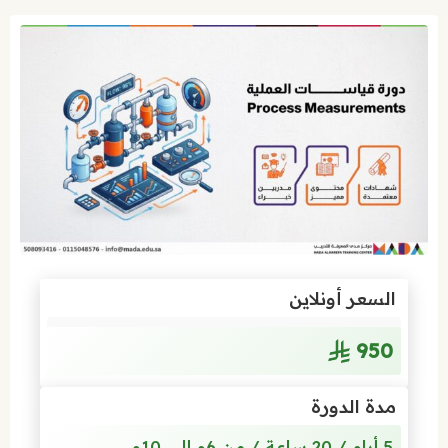
السعر أونلاين
950
مدة الدورة
5 أيام / 20 ساعة / من 6م إلى 10م