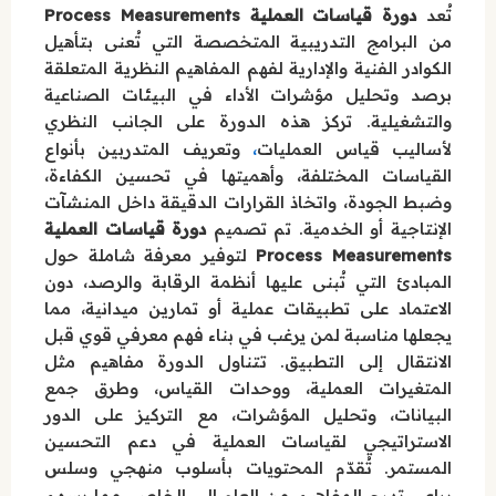
تُعد
دورة قياسات العملية Process Measurements
من البرامج التدريبية المتخصصة التي تُعنى بتأهيل
الكوادر الفنية والإدارية لفهم المفاهيم النظرية المتعلقة
برصد وتحليل مؤشرات الأداء في البيئات الصناعية
والتشغيلية. تركز هذه الدورة على الجانب النظري
،
لأساليب قياس العمليات
وتعريف المتدربين بأنواع
القياسات المختلفة، وأهميتها في تحسين الكفاءة،
وضبط الجودة، واتخاذ القرارات الدقيقة داخل المنشآت
الإنتاجية أو الخدمية. تم تصميم
دورة قياسات العملية
Process Measurements
لتوفير معرفة شاملة حول
المبادئ التي تُبنى عليها أنظمة الرقابة والرصد، دون
الاعتماد على تطبيقات عملية أو تمارين ميدانية، مما
يجعلها مناسبة لمن يرغب في بناء فهم معرفي قوي قبل
الانتقال إلى التطبيق. تتناول الدورة مفاهيم مثل
المتغيرات العملية، ووحدات القياس، وطرق جمع
البيانات، وتحليل المؤشرات، مع التركيز على الدور
الاستراتيجي لقياسات العملية في دعم التحسين
المستمر. تُقدّم المحتويات بأسلوب منهجي وسلس
،
يراعي تدرج المفاهيم من العام إلى الخاص
مما يسهم