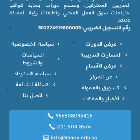
المدربين المحترفين، ونصمم دوراتنا بعناية لتواكب
احتياجات سوق العمل المحلي وتطلعات رؤية المملكة
2030.
رقم التسجيل الضريبي
:
302224919800003
عرض الدورات
سياسة الخصوصية
المسارات التدريبية
السياسات
والشروط
عرض الأقسام
سياسة الاسترداد
عن المركز
الاسئلة الشائعة
التسويق بالعمولة
اتصل بنا
الأخبار والمقالات
966508093416
‎011 504 8576
info@mada.edu.sa