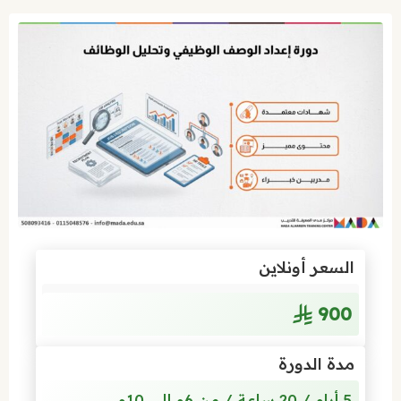
السعر أونلاين
900
مدة الدورة
5 أيام / 20 ساعة / من 6م إلى 10م