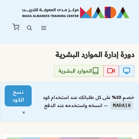
نتقل
لى
لمحتوى
القائمة
دورة إدارة الموارد البشرية
الموارد البشرية
نسخ
خصم
10%
على كل طلباتك عند استخدام كود
الكود
— انسخه واستخدمه عند الدفع
MADA10
×