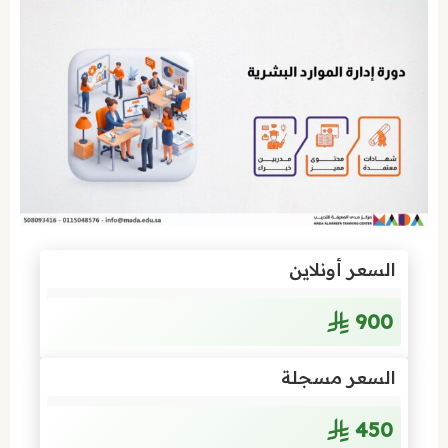
السعر أونلاين
900
السعر مسجلة
450