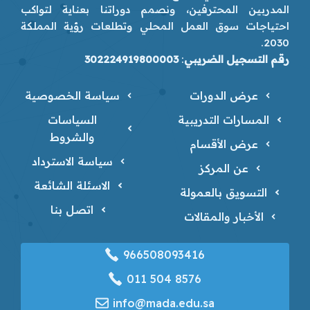
المدربين المحترفين، ونصمم دوراتنا بعناية لتواكب
احتياجات سوق العمل المحلي وتطلعات رؤية المملكة
2030.
رقم التسجيل الضريبي
:
302224919800003
عرض الدورات
سياسة الخصوصية
المسارات التدريبية
السياسات
والشروط
عرض الأقسام
سياسة الاسترداد
عن المركز
الاسئلة الشائعة
التسويق بالعمولة
اتصل بنا
الأخبار والمقالات
966508093416
‎011 504 8576
info@mada.edu.sa