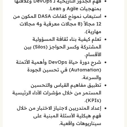
فهم الجذور التاريخية لـ DevOps وعلاقتها
بمنهجيات Agile و Lean.
استيعاب نموذج كفاءات DASA المكون من
12 مجالاً (8 مجالات معرفية و4 مجالات
مهارية).
تعلم كيفية بناء ثقافة المسؤولية
المشتركة وكسر الحواجز (Silos) بين
الأقسام.
شرح دورة حياة DevOps وأهمية الأتمتة
(Automation) في تحسين الجودة
والسرعة.
تطبيق مفاهيم القياس والتحسين
المستمر من خلال مؤشرات الأداء الرئيسية
(KPIs).
إعداد المتدربين لاجتياز الاختبار من خلال
فهم هيكلية الأسئلة المبنية على
سيناريوهات واقعية.