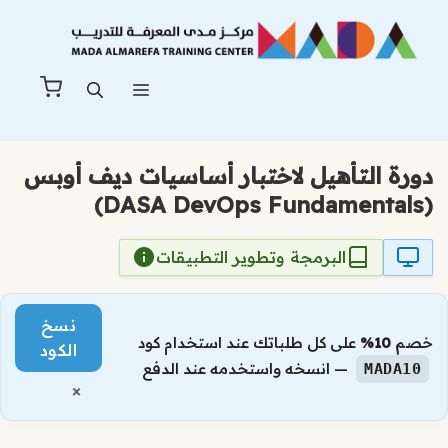
نتقل
لى
لمحتوى
القائمة
دورة التأهيل لاختبار أساسيات ديف أوبس
(DASA DevOps Fundamentals)
البرمجة وتطوير التطبيقات
نسخ
خصم
10%
على كل طلباتك عند استخدام كود
الكود
— انسخه واستخدمه عند الدفع
MADA10
×