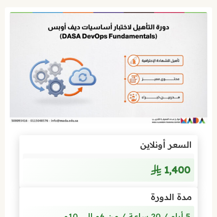
السعر أونلاين
1٬400
مدة الدورة
5 أيام / 20 ساعة / من 6م إلى 10م