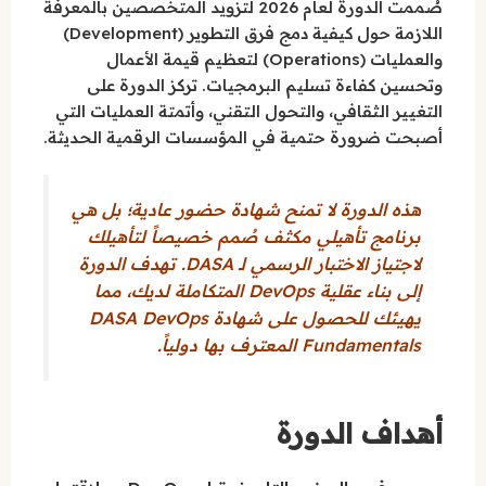
صُممت الدورة لعام 2026 لتزويد المتخصصين بالمعرفة
اللازمة حول كيفية دمج فرق التطوير (Development)
والعمليات (Operations) لتعظيم قيمة الأعمال
وتحسين كفاءة تسليم البرمجيات. تركز الدورة على
التغيير الثقافي، والتحول التقني، وأتمتة العمليات التي
أصبحت ضرورة حتمية في المؤسسات الرقمية الحديثة.
هذه الدورة لا تمنح شهادة حضور عادية؛ بل هي
برنامج تأهيلي مكثف صُمم خصيصاً لتأهيلك
لاجتياز الاختبار الرسمي لـ DASA. تهدف الدورة
إلى بناء عقلية DevOps المتكاملة لديك، مما
يهيئك للحصول على شهادة DASA DevOps
Fundamentals المعترف بها دولياً.
أهداف الدورة