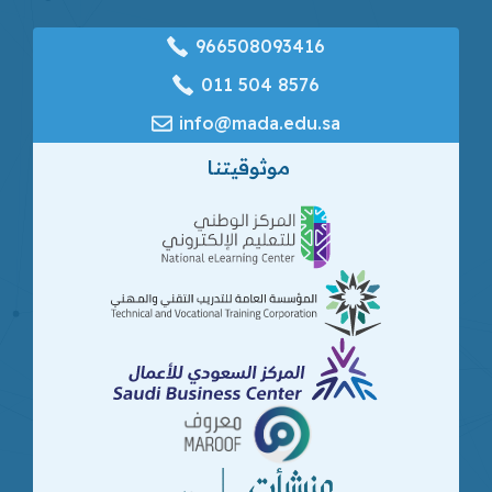
966508093416
‎011 504 8576
info@mada.edu.sa
موثوقيتنا