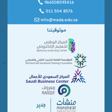
966508093416
‎011 504 8576
info@mada.edu.sa
موثوقيتنا