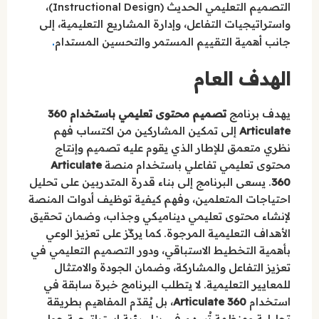
التصميم التعليمي الحديث (Instructional Design)،
واستراتيجيات التفاعل، وإدارة المشاريع التعليمية، إلى
.
جانب أهمية التقييم المستمر والتحسين المستدام
الهدف العام
يهدف برنامج
تصميم محتوى تعليمي باستخدام 360
Articulate
إلى تمكين المشاركين من اكتساب فهم
نظري متعمق للإطار الذي يقوم عليه تصميم وإنتاج
محتوى تعليمي تفاعلي باستخدام منصة
Articulate
360
. يسعى البرنامج إلى بناء قدرة المتدربين على تحليل
احتياجات المتعلمين، وفهم كيفية توظيف أدوات المنصة
لإنشاء محتوى تعليمي ديناميكي وجذاب، وضمان تحقيق
الأهداف التعليمية المرجوة. كما يركّز على تعزيز الوعي
بأهمية التخطيط الاستباقي، ودور التصميم التعليمي في
تعزيز التفاعل والمشاركة، وضمان الجودة والامتثال
للمعايير التعليمية. لا يتطلب البرنامج خبرة سابقة في
استخدام
Articulate 360
، بل يُقدّم المفاهيم بطريقة
تحليلية ومنظمة تُسهم في بناء رؤية استراتيجية حول