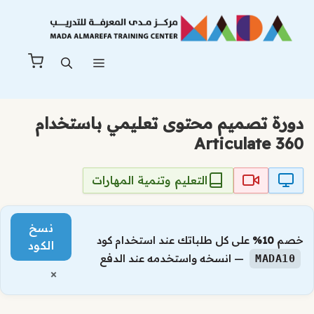
نتقل
لى
لمحتوى
القائمة
دورة تصميم محتوى تعليمي باستخدام
360 Articulate
التعليم وتنمية المهارات
نسخ
خصم
10%
على كل طلباتك عند استخدام كود
الكود
— انسخه واستخدمه عند الدفع
MADA10
×